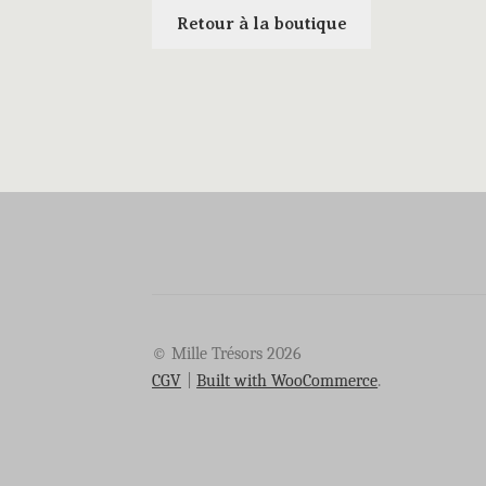
Retour à la boutique
© Mille Trésors 2026
CGV
Built with WooCommerce
.