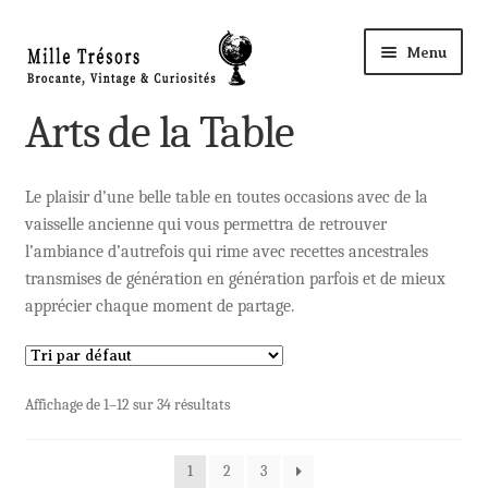
Aller
Aller
Menu
à
au
la
contenu
Accueil
Arts de la Table
navigation
Ouvri
Nos Trésors
le
Le plaisir d’une belle table en toutes occasions avec de la
vaisselle ancienne qui vous permettra de retrouver
menu
Ouvri
Décoration
l’ambiance d’autrefois qui rime avec recettes ancestrales
enfant
le
transmises de génération en génération parfois et de mieux
menu
apprécier chaque moment de partage.
Arts de la Table
enfant
Bistrot
Affichage de 1–12 sur 34 résultats
Cuisine
1
2
3