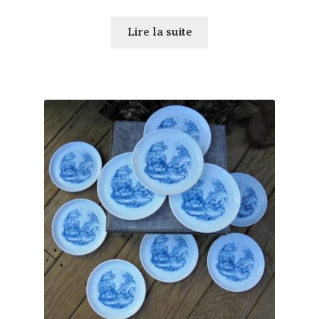
enfant
Lire la suite
Panier
Mon compte
Règlement