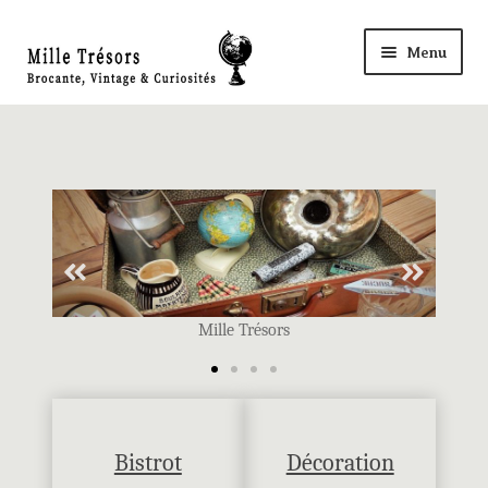
Menu
Accueil
Nos Trésors
Ma Boutique à ROYE
Panier
Mille Trésors
Mon compte
Règlement
Bistrot
Décoration