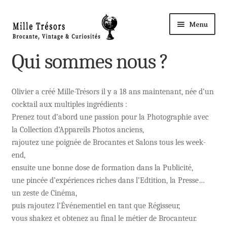
Aller
Aller
Menu
à
au
la
contenu
Accueil
Qui sommes nous ?
navigation
Ouvri
Nos Trésors
le
Olivier a créé Mille-Trésors il y a 18 ans maintenant, née d’un
cocktail aux multiples ingrédients :
menu
Ma Boutique à ROYE
Prenez tout d’abord une passion pour la Photographie avec
enfant
la Collection d’Appareils Photos anciens,
Panier
rajoutez une poignée de Brocantes et Salons tous les week-
end,
ensuite une bonne dose de formation dans la Publicité,
Mon compte
une pincée d’expériences riches dans l’Edtition, la Presse…
un zeste de Cinéma,
Règlement
puis rajoutez l’Événementiel en tant que Régisseur,
vous shakez et obtenez au final le métier de Brocanteur.