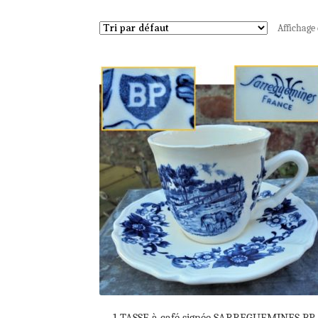
Affichage 
1 TASSE à café signée SARREGUEMINES BP