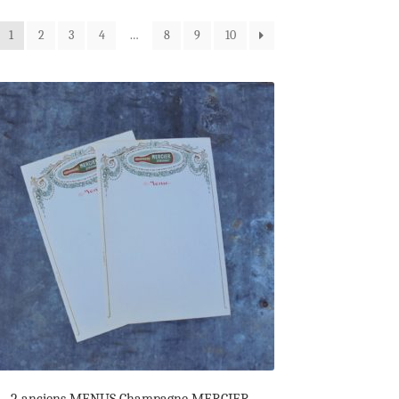
1
2
3
4
…
8
9
10
2 anciens MENUS Champagne MERCIER