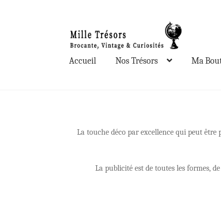
Aller
Aller
à
au
la
contenu
Accueil
Nos Trésors
Ma Bout
navigation
La touche déco par excellence qui peut être 
La publicité est de toutes les formes, 