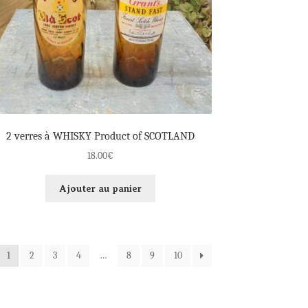
2 verres à WHISKY Product of SCOTLAND
18.00
€
Ajouter au panier
1
2
3
4
…
8
9
10