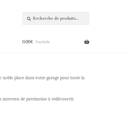
Recherche
Recherche
pour :
0.00
€
0 article
e noble place dans votre garage pour toute la
 un morceau de patrimoine à redécouvrir.