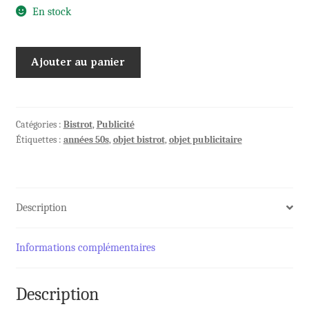
En stock
quantité
Ajouter au panier
de
2
anciens
MENUS
Catégories :
Bistrot
,
Publicité
Étiquettes :
années 50s
,
objet bistrot
,
objet publicitaire
vierges
BENEDICTINE
Description
Informations complémentaires
Description