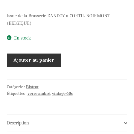
Issue de la Brasserie DANDOY à CORTIL-NOIRMONT
(BELGIQUE)
En stock
quantité
Ajouter au panier
de
Ancienne
bouteille
de
Catégorie :
Bistrot
Étiquettes :
verre ambré
,
vintage 60s
BIERE
Brasserie
DANDOY
Description