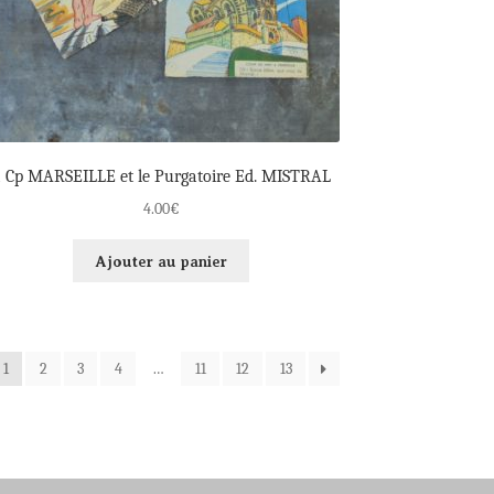
 Cp MARSEILLE et le Purgatoire Ed. MISTRAL
4.00
€
Ajouter au panier
1
2
3
4
…
11
12
13