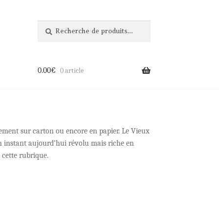
Recherche
Recherche
pour :
0.00
€
0 article
lement sur carton ou encore en papier. Le Vieux
 instant aujourd’hui révolu mais riche en
 cette rubrique.