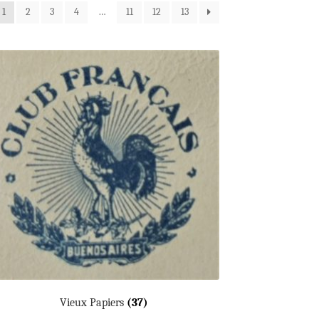
1
2
3
4
…
11
12
13
Vieux Papiers
(37)