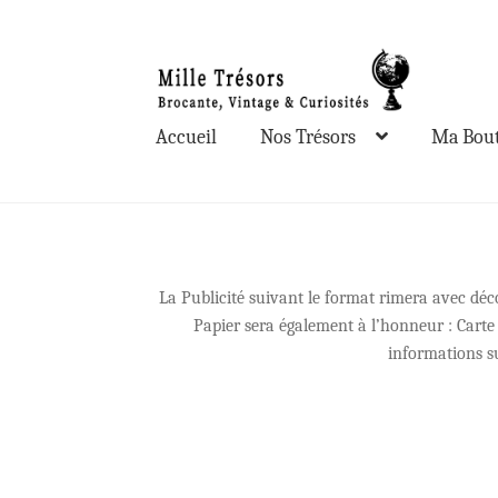
Aller
Aller
à
au
la
contenu
Accueil
Nos Trésors
Ma Bout
navigation
La Publicité suivant le format rimera avec déc
Papier sera également à l’honneur : Cart
informations su