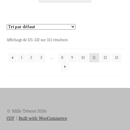
Affichage de 121–132 sur 151 résultats
1
2
3
…
8
9
10
11
12
13
© Mille Trésors 2026
CGV
Built with WooCommerce
.