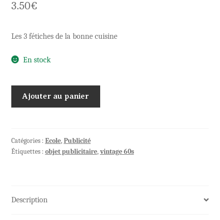
3.50
€
Les 3 fétiches de la bonne cuisine
En stock
quantité
Ajouter au panier
de
Protège
cahier
Huile
Catégories :
Ecole
,
Publicité
Étiquettes :
objet publicitaire
,
vintage 60s
des
trois
Merlettes
Description