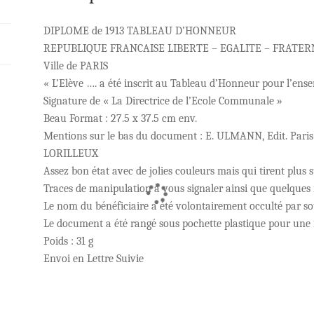
DIPLOME de 1913 TABLEAU D’HONNEUR
REPUBLIQUE FRANCAISE LIBERTE – EGALITE – FRATER
Ville de PARIS
« L’Elève …. a été inscrit au Tableau d’Honneur pour l’ense
Signature de « La Directrice de l’Ecole Communale »
Beau Format : 27.5 x 37.5 cm env.
Mentions sur le bas du document : E. ULMANN, Edit. Pari
LORILLEUX
Assez bon état avec de jolies couleurs mais qui tirent plus
Traces de manipulation à vous signaler ainsi que quelques 
Le nom du bénéficiaire a été volontairement occulté par sou
Le document a été rangé sous pochette plastique pour une 
Poids : 31 g
Envoi en Lettre Suivie