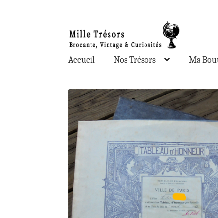
Aller
Aller
à
au
la
contenu
Accueil
Nos Trésors
Ma Bout
navigation