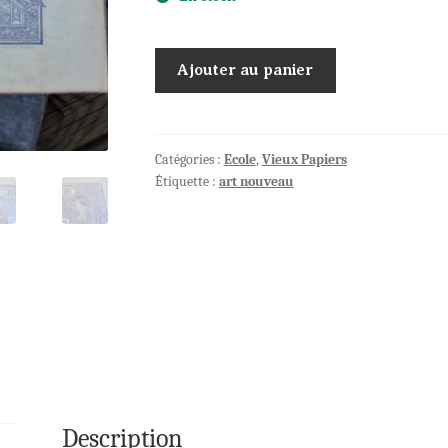
quantité
Ajouter au panier
de
DIPLOME
de
1913
Catégories :
Ecole
,
Vieux Papiers
Étiquette :
art nouveau
TABLEAU
D'HONNEUR
Description