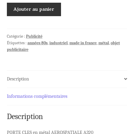
quantité
Ajouter au panier
de
PORTE
CLES
en
Catégorie :
Publicité
Étiquettes :
années 80s
,
industriel
,
made in france
,
métal
,
objet
métal
publicitaire
AEROSPATIALE
A320
Description
Informations complémentaires
Description
PORTE CLES en métal AEROSPATIALE A320