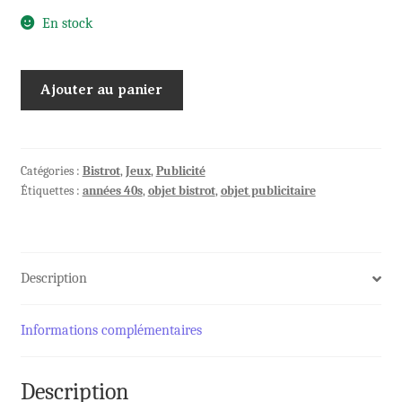
En stock
quantité
Ajouter au panier
de
Lot
JETONS
bois
Catégories :
Bistrot
,
Jeux
,
Publicité
Étiquettes :
années 40s
,
objet bistrot
,
objet publicitaire
PERNOD
Apéritif
anisé
Description
Informations complémentaires
Description