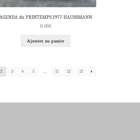
AGENDA du PRINTEMPS 1977 HAUSSMANN
15.00
€
Ajouter au panier
2
3
4
5
…
11
12
13