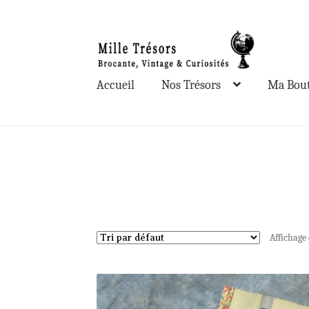
Aller
Aller
à
au
la
contenu
Accueil
Nos Trésors
Ma Bout
navigation
Affichage 