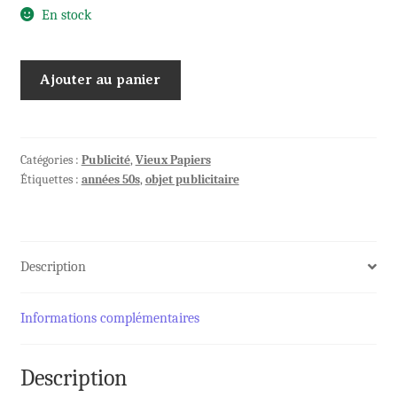
En stock
quantité
Ajouter au panier
de
Porte-
documents
Expo
Catégories :
Publicité
,
Vieux Papiers
Étiquettes :
années 50s
,
objet publicitaire
Universelle
1958
Description
Informations complémentaires
Description