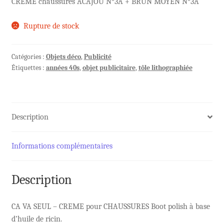
CREME chaussures ACAJOU N°3A + BRUN MOYEN N°3A
Rupture de stock
Catégories :
Objets déco
,
Publicité
Étiquettes :
années 40s
,
objet publicitaire
,
tôle lithographiée
Description
Informations complémentaires
Description
CA VA SEUL – CREME pour CHAUSSURES Boot polish à base
d’huile de ricin.