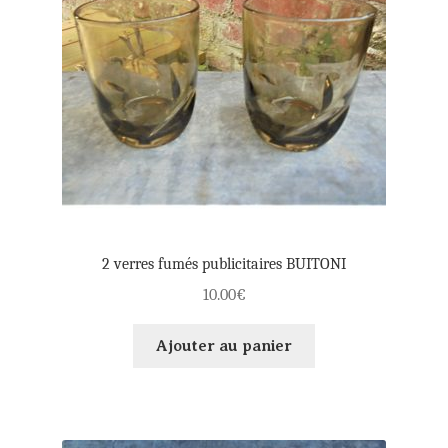
menu
Ouvrages
enfant
Publicité
Vieux Papiers
Ouvri
Souvenirs d’enfance
le
2 verres fumés publicitaires BUITONI
10.00
€
menu
Ma Boutique à ROYE
enfant
Ajouter au panier
Panier
Mon compte