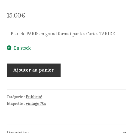
15.00
€
+ Plan de PARIS en grand format par les Cartes TARIDE
En stock
quantité
Ajouter au panier
de
AGENDA
du
PRINTEMPS
Catégorie :
Publicité
Étiquette :
vintage 70s
1977
HAUSSMANN
Description