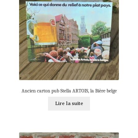
menu
Ouvrages
enfant
Publicité
Vieux Papiers
Ouvri
Souvenirs d’enfance
le
menu
Ancien carton pub Stella ARTOIS, la Bière belge
Ma Boutique à ROYE
enfant
Lire la suite
Panier
Mon compte