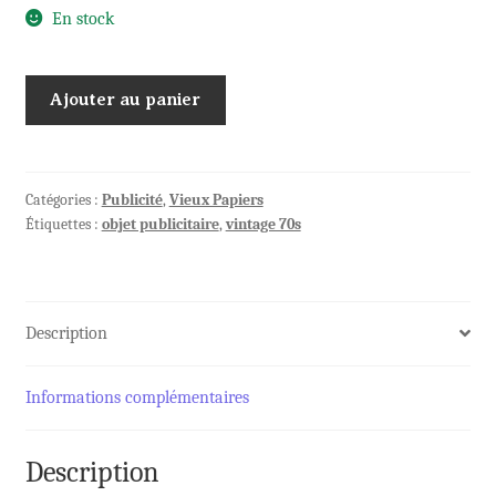
En stock
quantité
Ajouter au panier
de
Ancien
Plan
de
Catégories :
Publicité
,
Vieux Papiers
Étiquettes :
objet publicitaire
,
vintage 70s
PARIS
72
Métro
+
Description
R.E.R.
+
Parking
Informations complémentaires
Description