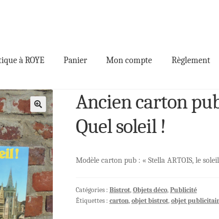
ique à ROYE
Panier
Mon compte
Règlement
Ancien carton pu
🔍
Quel soleil !
Modèle carton pub : « Stella ARTOIS, le solei
Catégories :
Bistrot
,
Objets déco
,
Publicité
Étiquettes :
carton
,
objet bistrot
,
objet publicitai