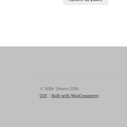
© Mille Trésors 2026
CGV
Built with WooCommerce
.