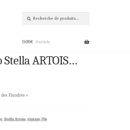
Recherche
Recherche
pour :
0.00
€
0 article
b Stella ARTOIS…
l des Flandres »
re
,
Stella Artois
,
vintage 70s