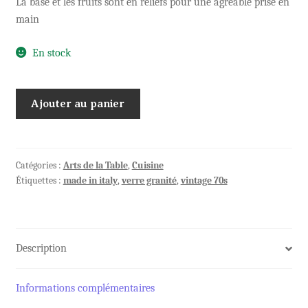
La base et les fruits sont en reliefs pour une agréable prise en
main
En stock
quantité
Ajouter au panier
de
3
verres
ITALY
Catégories :
Arts de la Table
,
Cuisine
Étiquettes :
made in italy
,
verre granité
,
vintage 70s
d'une
belle
couleur
bleue
Description
Informations complémentaires