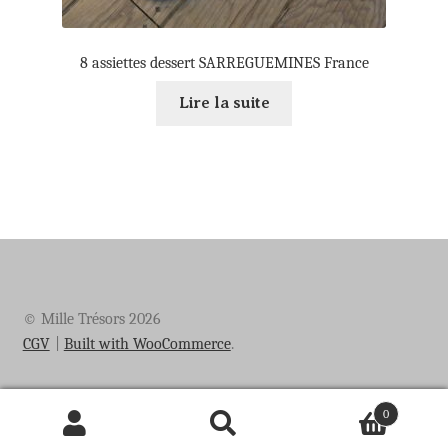
8 assiettes dessert SARREGUEMINES France
Lire la suite
© Mille Trésors 2026
CGV
Built with WooCommerce
.
0
Recherche
Recherche