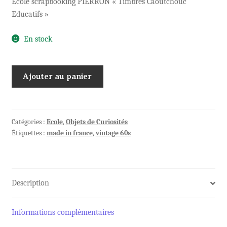
Ecole scrapbooking PIERRON « Timbres Caoutchouc
Educatifs »
En stock
quantité
Ajouter au panier
de
6
Tampons
anciens
Catégories :
Ecole
,
Objets de Curiosités
Étiquettes :
made in france
,
vintage 60s
Anatomie
CHAT
CHIEN
Description
Informations complémentaires