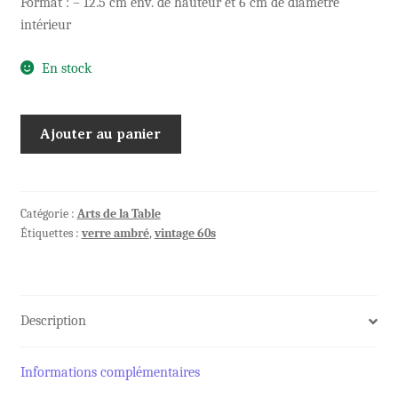
Format : – 12.5 cm env. de hauteur et 6 cm de diamètre
intérieur
En stock
quantité
Ajouter au panier
de
8
verres
à
Catégorie :
Arts de la Table
Étiquettes :
verre ambré
,
vintage 60s
pied
couleur
ambre
au
Description
joli
relief
Informations complémentaires