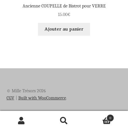
Ancienne COUPELLE de Bistrot pour VERRE
15.00
€
Ajouter au panier
© Mille Trésors 2026
CGV
Built with WooCommerce
.
0
Recherche
Recherche