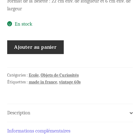
Format de la Belette : 22 cm env. de longueur et 6 cm env. de
largeur
En stock
quantité
Ajouter au panier
de
Comptoir
Central
d'Histoire
Catégories :
Ecole
,
Objets de Curiosités
Étiquettes :
made in france
,
vintage 60s
Naturelle
Description
Informations complémentaires