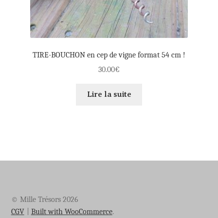
TIRE-BOUCHON en cep de vigne format 54 cm !
30.00
€
Lire la suite
© Mille Trésors 2026
CGV
Built with WooCommerce
.