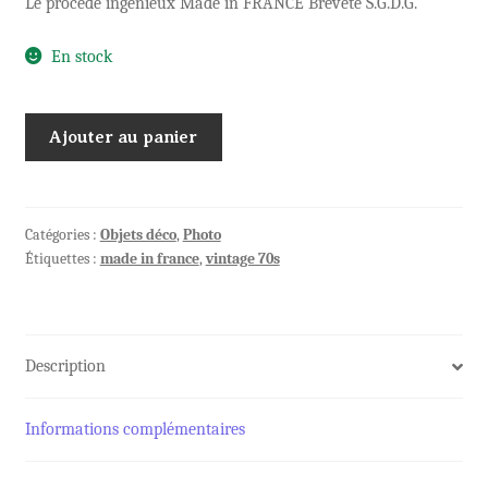
Le procédé ingénieux Made in FRANCE Breveté S.G.D.G.
En stock
quantité
Ajouter au panier
de
Cadre
Cube
de
Catégories :
Objets déco
,
Photo
Étiquettes :
made in france
,
vintage 70s
la
marque
BAC
Design
Description
Informations complémentaires