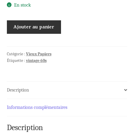
En stock
quantité
Ajouter au panier
de
CARNET
obtention
crédit
Catégorie :
Vieux Papiers
Étiquette :
vintage 60s
CYCLOMOTEUR
Description
Informations complémentaires
Description