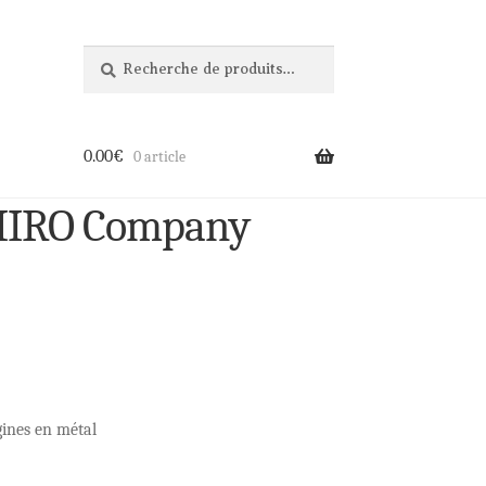
Recherche
Recherche
pour :
0.00
€
0 article
 MIRO Company
gines en métal