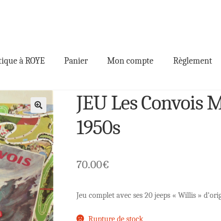
ique à ROYE
Panier
Mon compte
Règlement
JEU Les Convois
🔍
1950s
70.00
€
Jeu complet avec ses 20 jeeps « Willis » d’ori
Rupture de stock