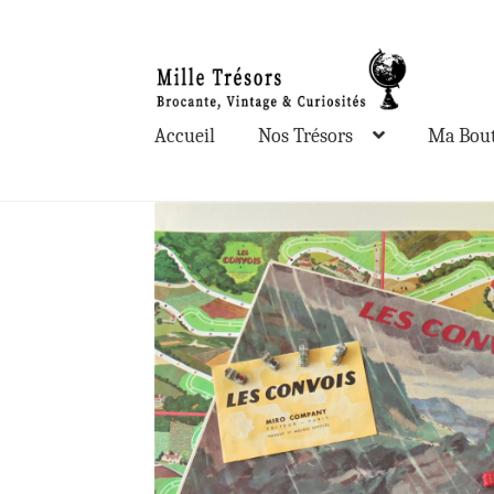
Aller
Aller
à
au
la
contenu
Accueil
Nos Trésors
Ma Bout
navigation