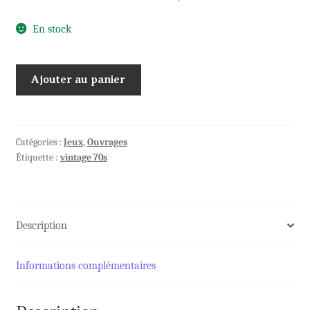
En stock
quantité
Ajouter au panier
de
Y'A
UN
TRUC
Catégories :
Jeux
,
Ouvrages
Étiquette :
vintage 70s
:
La
MAGIE
avec
Description
Gérard
MAJAX
Informations complémentaires