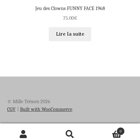
Jeu des Clowns FUNNY FACE 1968
75.00
€
Lire la suite
© Mille Trésors 2026
CGV
Built with WooCommerce
.
0
Recherche
Recherche