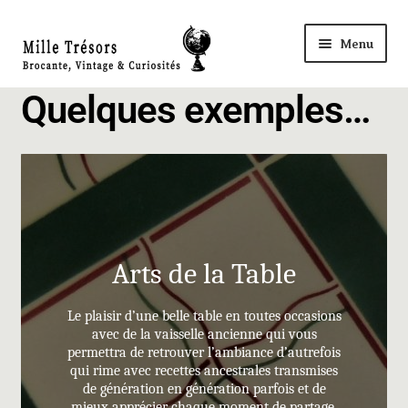
Menu
Accueil
Quelques exemples…
Nos Trésors
Ma Boutique à ROYE
Panier
Arts de la Table
Mon compte
Le plaisir d’une belle table en toutes occasions
avec de la vaisselle ancienne qui vous
permettra de retrouver l’ambiance d’autrefois
Règlement
qui rime avec recettes ancestrales transmises
de génération en génération parfois et de
mieux apprécier chaque moment de partage.