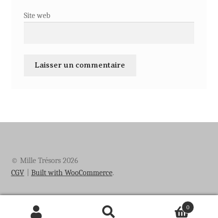
Site web
© Mille Trésors 2026
CGV
Built with WooCommerce
.
0