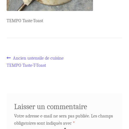
TEMPO Taste-Toast
Navigation
Article
Ancien ustensile de cuisine
précédent :
TEMPO Taste-T-Toast
de
l’article
Laisser un commentaire
Votre adresse e-mail ne sera pas publiée.
Les champs
obligatoires sont indiqués avec
*