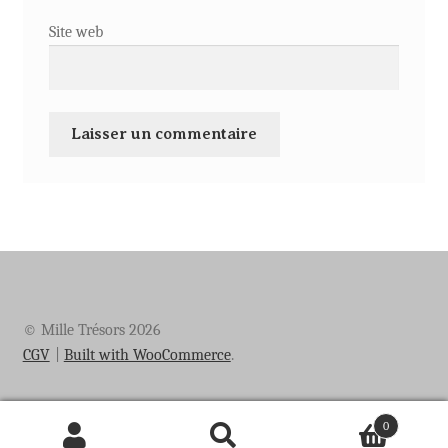
Site web
© Mille Trésors 2026
CGV
Built with WooCommerce
.
0