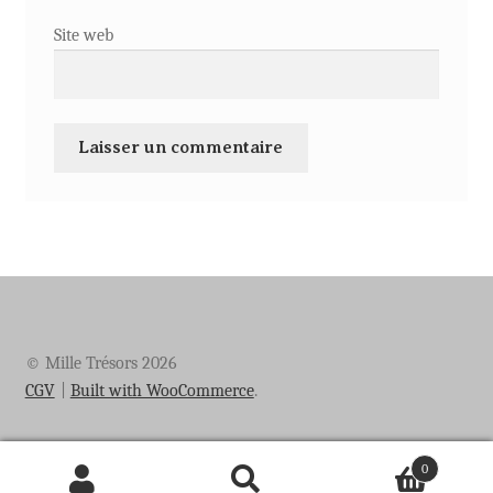
Site web
© Mille Trésors 2026
CGV
Built with WooCommerce
.
0