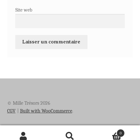
Site web
© Mille Trésors 2026
CGV
Built with WooCommerce
.
0