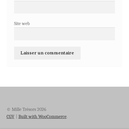
Site web
© Mille Trésors 2026
CGV
Built with WooCommerce
.