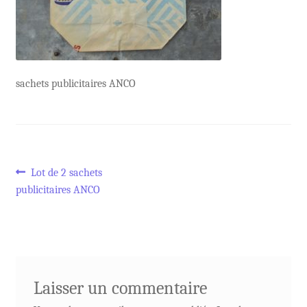
sachets publicitaires ANCO
Navigation
Article
Lot de 2 sachets
précédent :
publicitaires ANCO
de
l’article
Laisser un commentaire