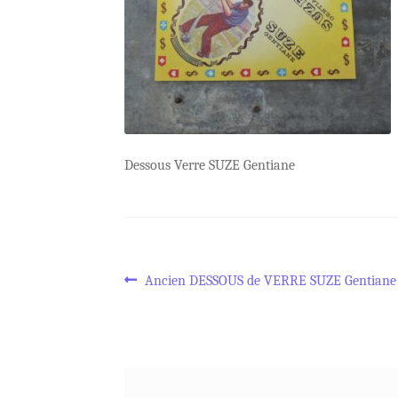
Dessous Verre SUZE Gentiane
Navigation
Article
Ancien DESSOUS de VERRE SUZE Gentiane
précédent :
de
l’article