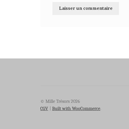
© Mille Trésors 2026
CGV
Built with WooCommerce
.