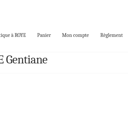
ique à ROYE
Panier
Mon compte
Règlement
E Gentiane