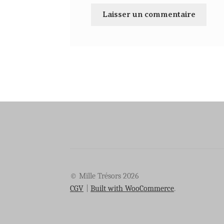
© Mille Trésors 2026
CGV
Built with WooCommerce
.