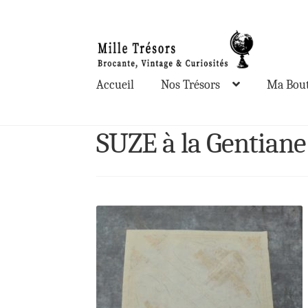
Aller
Aller
à
au
la
contenu
Accueil
Nos Trésors
Ma Bout
navigation
SUZE à la Gentiane