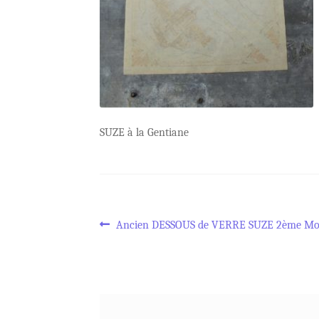
SUZE à la Gentiane
Navigation
Article
Ancien DESSOUS de VERRE SUZE 2ème Mo
précédent :
de
l’article