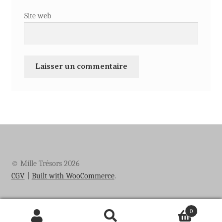
Site web
© Mille Trésors 2026
CGV
Built with WooCommerce
.
0