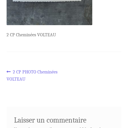
2 CP Cheminées VOLTEAU
Navigation
Article
2 CP PHOTO Cheminées
précédent :
VOLTEAU
de
l’article
Laisser un commentaire