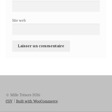
Site web
© Mille Trésors 2026
CGV
Built with WooCommerce
.