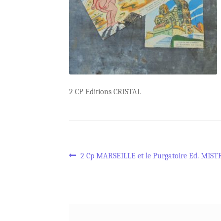
2 CP Editions CRISTAL
Navigation
Article
2 Cp MARSEILLE et le Purgatoire Ed. MIS
précédent :
de
l’article