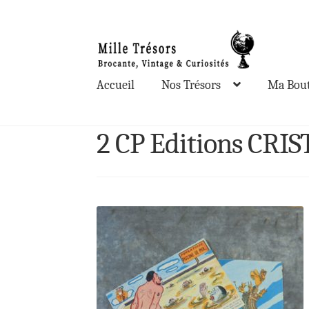
Aller
Aller
à
au
la
contenu
Accueil
Nos Trésors
Ma Bout
navigation
2 CP Editions CRIS