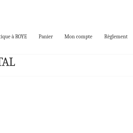
ique à ROYE
Panier
Mon compte
Règlement
TAL