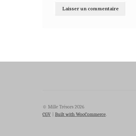
© Mille Trésors 2026
CGV
Built with WooCommerce
.