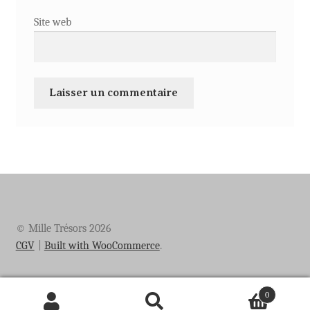
Site web
© Mille Trésors 2026
CGV
Built with WooCommerce
.
0