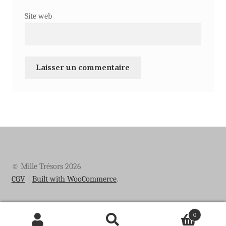
Site web
© Mille Trésors 2026
CGV
Built with WooCommerce
.
0