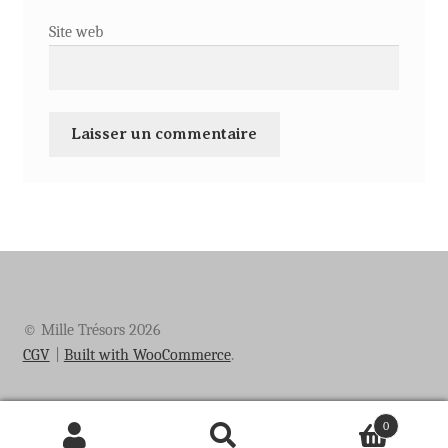
Site web
© Mille Trésors 2026
CGV
Built with WooCommerce
.
0