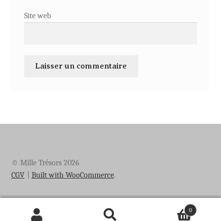
Site web
© Mille Trésors 2026
CGV
Built with WooCommerce
.
0