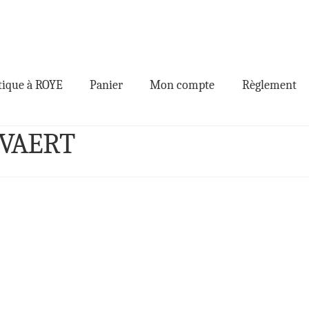
ique à ROYE
Panier
Mon compte
Règlement
EVAERT