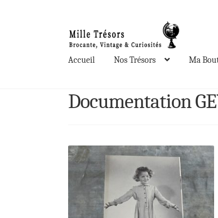
Aller
Aller
à
au
la
contenu
Accueil
Nos Trésors
Ma Bout
navigation
Documentation G