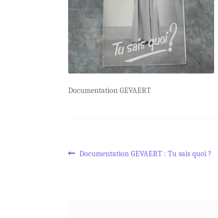
Documentation GEVAERT
Navigation
Article
Documentation GEVAERT : Tu sais quoi ?
précédent :
de
l’article