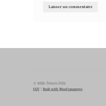
© Mille Trésors 2026
CGV
Built with WooCommerce
.