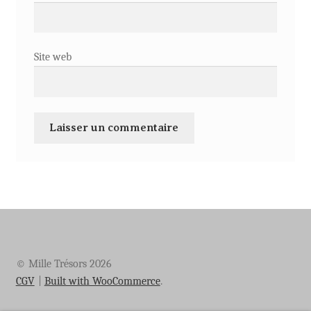
Site web
© Mille Trésors 2026
CGV
Built with WooCommerce
.