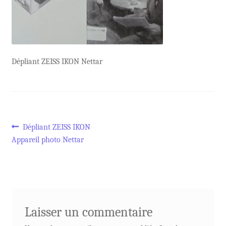
Dépliant ZEISS IKON Nettar
Navigation
Article
Dépliant ZEISS IKON
précédent :
Appareil photo Nettar
de
l’article
Laisser un commentaire