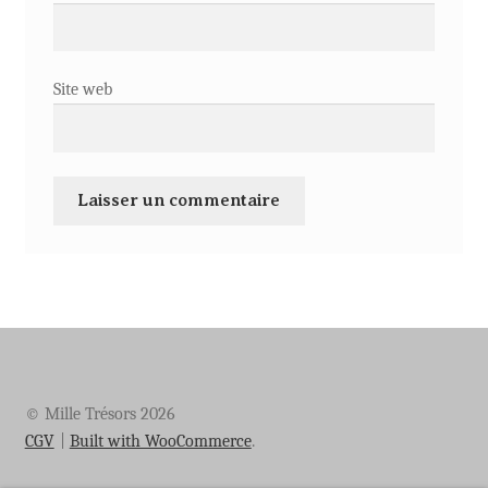
Site web
© Mille Trésors 2026
CGV
Built with WooCommerce
.