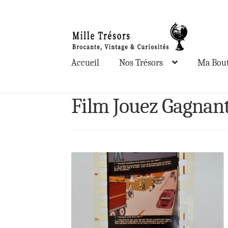
Aller
Aller
à
au
la
contenu
Accueil
Nos Trésors
Ma Bout
navigation
Film Jouez Gagnan