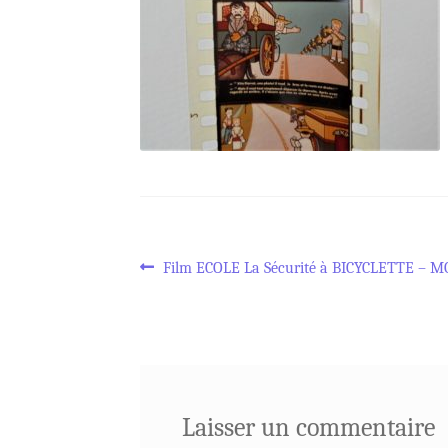
Navigation
Article
Film ECOLE La Sécurité à BICYCLETTE – M
précédent :
de
l’article
Laisser un commentaire