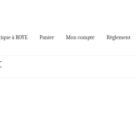
ique à ROYE
Panier
Mon compte
Règlement
t