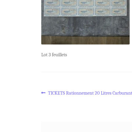
Lot 3 feuillets
Navigation
Article
TICKETS Rationnement 20 Litres Carburant
précédent :
de
l’article