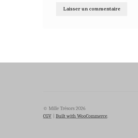
© Mille Trésors 2026
CGV
Built with WooCommerce
.