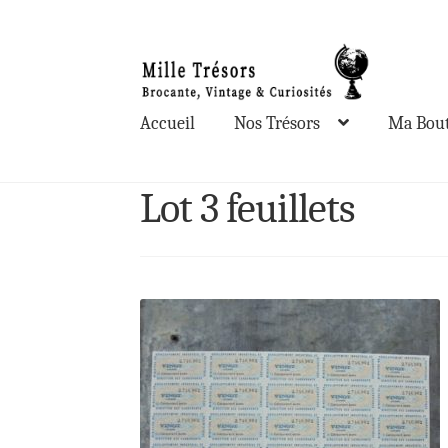
Aller
Aller
à
au
la
contenu
Accueil
Nos Trésors
Ma Bout
navigation
Lot 3 feuillets